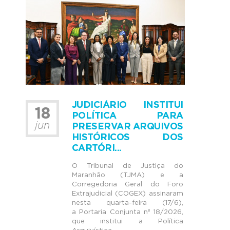
JUDICIÁRIO INSTITUI
18
POLÍTICA PARA
jun
PRESERVAR ARQUIVOS
HISTÓRICOS DOS
CARTÓRI...
O Tribunal de Justiça do
Maranhão (TJMA) e a
Corregedoria Geral do Foro
Extrajudicial (COGEX) assinaram
nesta quarta-feira (17/6),
a Portaria Conjunta nº 18/2026,
que institui a Política