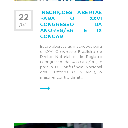
INSCRIÇÕES ABERTAS
22
PARA O XXVI
jun
CONGRESSO DA
ANOREG/BR E IX
CONCART
Estão abertas as inscrições para
o XXVI Congresso Brasileiro de
Direito Notarial e de Registro
(Congresso da ANOREG/BR) e
para a IX Conferência Nacional
dos Cartórios (CONCART), o
maior encontro da at...