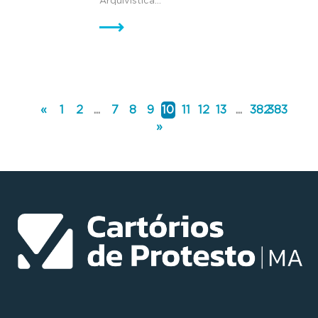
Arquivística...
«
1
2
...
7
8
9
10
11
12
13
...
382
383
»