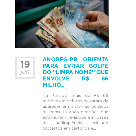
ANOREG-PB ORIENTA
19
PARA EVITAR GOLPE
jun
DO “LIMPA NOME” QUE
ENVOLVE R$ 66
MILHÕ...
Na Paraíba, mais de R$ 66
milhões em débitos deixaram de
aparecer em sistemas públicos
de consulta após decisões que
extinguiram registros em bases
de inadimplência, incluindo
protestos em cartórios e...