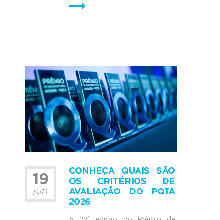
CONHEÇA QUAIS SÃO
19
OS CRITÉRIOS DE
jun
AVALIAÇÃO DO PQTA
2026
A 22ª edição do Prêmio de