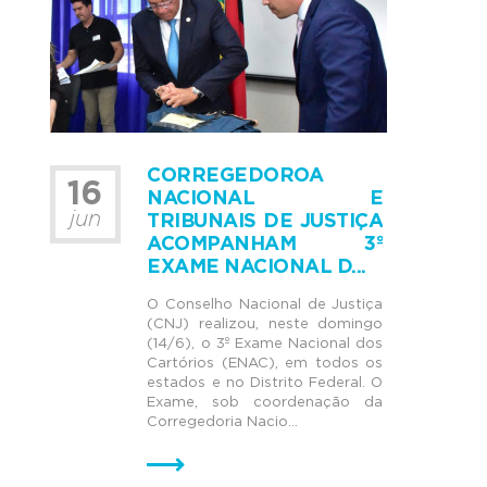
CORREGEDOROA
16
NACIONAL E
jun
TRIBUNAIS DE JUSTIÇA
ACOMPANHAM 3º
EXAME NACIONAL D...
O Conselho Nacional de Justiça
(CNJ) realizou, neste domingo
(14/6), o 3º Exame Nacional dos
Cartórios (ENAC), em todos os
estados e no Distrito Federal. O
Exame, sob coordenação da
Corregedoria Nacio...