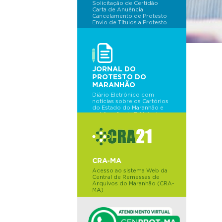
Solicitação de Certidão
Carta de Anuência
Cancelamento de Protesto
Envio de Títulos a Protesto
JORNAL DO
PROTESTO DO
MARANHÃO
Diário Eletrônico com
notícias sobre os Cartórios
do Estado do Maranhão e
publicação de Editais de
Protesto do dia.
CRA-MA
Acesso ao sistema Web da
Central de Remessas de
Arquivos do Maranhão (CRA-
MA)