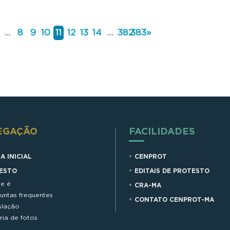
...
8
9
10
11
12
13
14
...
382
383
»
EGAÇÃO
FACILIDADES
A INICIAL
CENPROT
ESTO
EDITAIS DE PROTESTO
e é
CRA-MA
untas frequentes
CONTATO CENPROT-MA
slação
ria de fotos