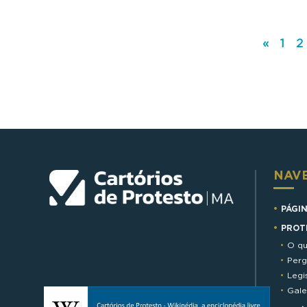
«
1
2
NAV
PÁGIN
PROT
O qu
Perg
Legi
Gale